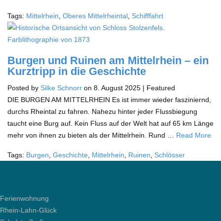
Tags:
Mittelrhein
,
Oberes Mittelrheintal
,
Schifffahrt
Burgen und Ruinen am Mittelrhein – ein
Kurztripp in die Geschichte
Posted by
Silke Schnorr
on
8. August 2025
| Featured
DIE BURGEN AM MITTELRHEIN Es ist immer wieder fasziniernd,
durchs Rheintal zu fahren. Nahezu hinter jeder Flussbiegung
taucht eine Burg auf. Kein Fluss auf der Welt hat auf 65 km Länge
mehr von ihnen zu bieten als der Mittelrhein. Rund …
Read More
Tags:
Burgen
,
Geschichte
,
Mittelrhein
,
Ruinen
,
Schlösser
Ferienwohnung
Rhein-Lahn-Glück